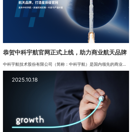
恭贺中科宇航官网正式上线，助力商业航天品牌
中科宇航技术股份有限公司（简称：中科宇航）是国内领先的商业航天企业，主要从事系列化中大型商业运载火箭的研发、生产及发射服务，并开拓太空制造、太空科学实验及太空旅游等太空经济新业态。公司作为中国科学院力学研究所培育孵化的高新技术企业，继承中国科学院严谨的科研作风，始终以服务国家战略和市场需求为导向，充分发挥新型举国体制优势和国家战略科技力量的作用，坚持打造高效率、低成本的中国特色商业航天体系，立志成为国际一流的宇航企业。
2025.10.18