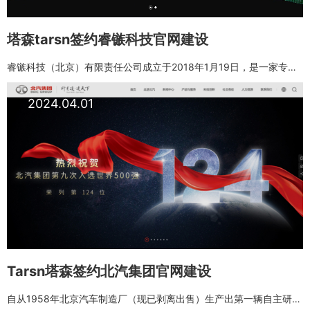
塔森tarsn签约睿镞科技官网建设
睿镞科技（北京）有限责任公司成立于2018年1月19日，是一家专注于激光雷达、自动驾驶、机器人及人工智能领域的高科技企业。公司自主研发激光雷达4C标准（性能卓越、简洁紧凑、成本可控、质量可靠）
2024.04.01
Tarsn塔森签约北汽集团官网建设
自从1958年北京汽车制造厂（现已剥离出售）生产出第一辆自主研发汽车——“井冈山”牌轿车以来，北汽集团先后自主研制生产了中国第一代轻型越野车BJ212和第一代轻型载货车BJ130